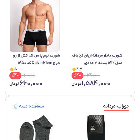
شورت پادار مردانه آریان نخ باف
شورت نیم پا مردانه کش از رو
مدل 1412 بسته 3 عددی
طرح Calvin Klein کد 1450
5
4.3
%
40
1,100,000
%
40
2,640,000
660,000
1,584,000
تومان
تومان
جوراب مردانه
مشاهده همه