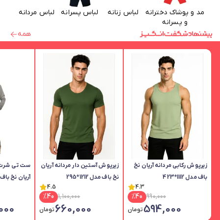
مد و پوشاک دخترانه
لباس زنانه
لباس پسرانه
لباس مردانه
و پسرانه
همه
زیرپوش رکابی مردانه آریان نخ
زیرپوش آستین دار مردانه آریان
ست تی شرت و
باف مدل 1112*423
نخ باف مدل 1212*295
آریان نخ باف مدل 90
4.5
4.3
%
40
1,100,000
%
40
990,000
000
660,000
594,000
تومان
تومان