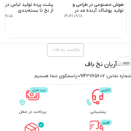
هوش مصنوعی در طراحی و
پشت پرده تولید لباس در ایرا
تولید پوشاک: آینده مد در
از نخ تا بسته‌بندی
صنعت ایران
1404/09/18
4/09/05
بازگشت به بالا
آریان نخ باف
شماره تماس:
09143765607
پاسخگوی شما هستیم
پشتیبانی
پرداخت در محل