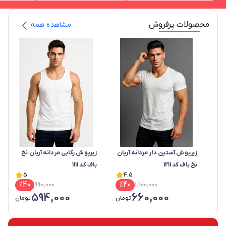
محصولات پرفروش
مشاهده همه
زیرپوش آستین دار مردانه آریان
زیرپوش رکابی مردانه آریان نخ
نخ باف کد 1211
باف کد 1111
5
4.5
%
40
990,000
%
40
1,100,000
594,000
660,000
تومان
تومان