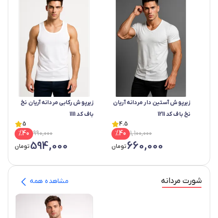
زیرپوش آستین دار مردانه آریان
زیرپوش رکابی مردانه آریان نخ
نخ باف کد 1211
باف کد 1111
5
4.5
%
40
990,000
%
40
1,100,000
594,000
660,000
تومان
تومان
شورت مردانه
مشاهده همه