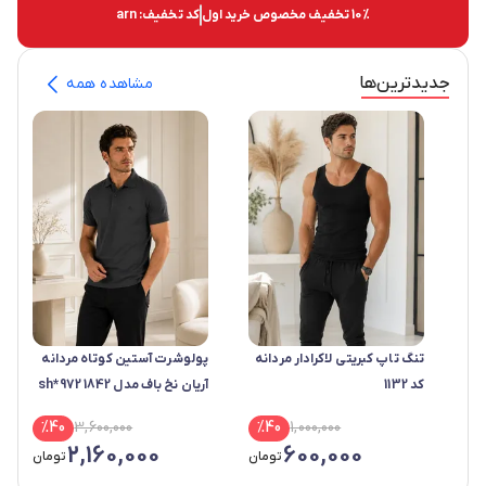
10%
تخفیف مخصوص خرید اول
کد تخفیف:
arn
جدید‌ترین‌ها
مشاهده همه
تنگ تاپ کبریتی لاکرادار مردانه
پولوشرت آستین کوتاه مردانه
کد 1132
آریان نخ باف مدل 1842 sh*972
%
40
3,600,000
%
40
1,000,000
2,160,000
600,000
تومان
تومان